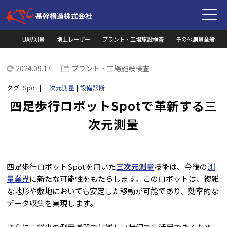
HOME
コラム
プラント・工場施設検査
四足歩行ロボットSp
UAV測量
地上レーザー
プラント・工場施設検査
その他測量全般
2024.09.17
プラント・工場施設検査
タグ:
Spot
|
三次元測量
|
設備診断
四足歩行ロボットSpotで革新する三
次元測量
四足歩行ロボットSpotを用いた
三次元測量
技術は、今後の
測
量業界
に新たな可能性をもたらします。このロボットは、複雑
な地形や敷地においても安定した移動が可能であり、効率的な
データ収集を実現します。