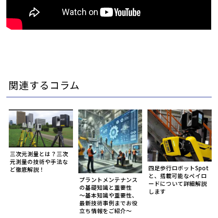
関連するコラム
三次元測量とは？三次
元測量の技術や手法な
四足歩行ロボットSpot
ど徹底解説！
と、搭載可能なペイロ
プラントメンテナンス
ードについて詳細解説
の基礎知識と重要性
します
～基本知識や重要性、
最新技術事例までお役
立ち情報をご紹介～