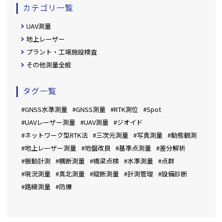
カテゴリ一覧
UAV測量
地上レーザー
プラント・工場施設検査
その他測量全般
タグ一覧
#GNSS水準測量
#GNSS測量
#RTK測位
#Spot
#UAVレーザー測量
#UAV測量
#ジオイド
#ネットワーク型RTK法
#三次元測量
#写真測量
#動態観測
#地上レーザー測量
#地盤改良
#基準点測量
#差分解析
#振動計測
#横断測量
#橋梁点検
#水準測量
#点群
#現況測量
#真北測量
#縦断測量
#計測管理
#設備診断
#路線測量
#防爆