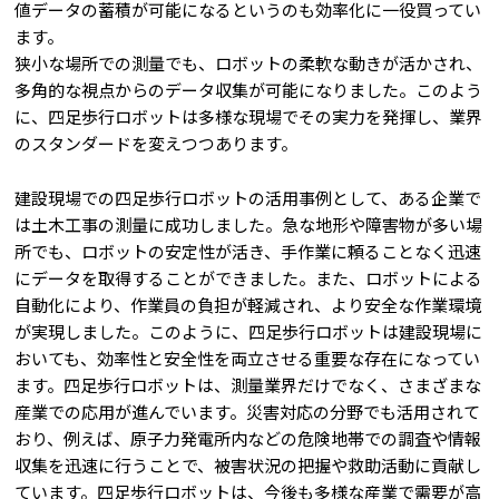
値データの蓄積が可能になるというのも効率化に一役買ってい
ます。
狭小な場所での測量でも、ロボットの柔軟な動きが活かされ、
多角的な視点からのデータ収集が可能になりました。このよう
に、四足歩行ロボットは多様な現場でその実力を発揮し、業界
のスタンダードを変えつつあります。
建設現場での四足歩行ロボットの活用事例として、ある企業で
は土木工事の測量に成功しました。急な地形や障害物が多い場
所でも、ロボットの安定性が活き、手作業に頼ることなく迅速
にデータを取得することができました。
また、ロボットによる
自動化により、作業員の負担が軽減され、より安全な作業環境
が実現しました。このように、四足歩行ロボットは建設現場に
おいても、効率性と安全性を両立させる重要な存在になってい
ます。四足歩行ロボットは、測量業界だけでなく、さまざまな
産業での応用が進んでいます。災害対応の分野でも活用されて
おり、例えば、原子力発電所内などの危険地帯での調査や情報
収集を迅速に行うことで、被害状況の把握や救助活動に貢献し
ています。四足歩行ロボットは、今後も多様な産業で需要が高