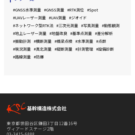
#GNSS水準測量
#GNSS測量
#RTK測位
#Spot
#UAVレーザー測量
#UAV測量
#ジオイド
#ネットワーク型RTK法
#三次元測量
#写真測量
#動態観測
#地上レーザー測量
#地盤改良
#基準点測量
#差分解析
#振動計測
#横断測量
#橋梁点検
#水準測量
#点群
#現況測量
#真北測量
#縦断測量
#計測管理
#設備診断
#路線測量
#防爆
東京都世田谷区鎌田3丁目12番16号
ヴィアードステージ2階
03-3415-6888