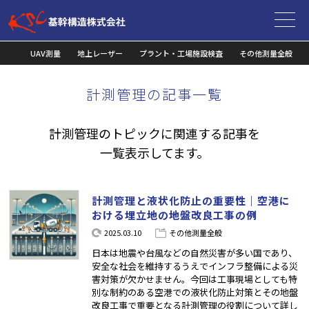
HOME
コラム
計測管理
UAV測量
地上レーザー
プラント・工場施設検査
その他測量全般
計測管理の記事一覧
計測管理のトピックに関連する記事を
一覧表示してます。
計測管理と液状化防止の重要性｜空港に
おける埋立地の地盤改良工事の例
2025.03.10
その他測量全般
日本は地震や台風などの自然災害が多い国であり、
安全な社会を維持するうえでインフラ整備による災
害対策が欠かせません。今回は工事現場としても特
別な制約のある空港での液状化防止対策とその地盤
改良工事で重要となる計測管理の役割について詳し