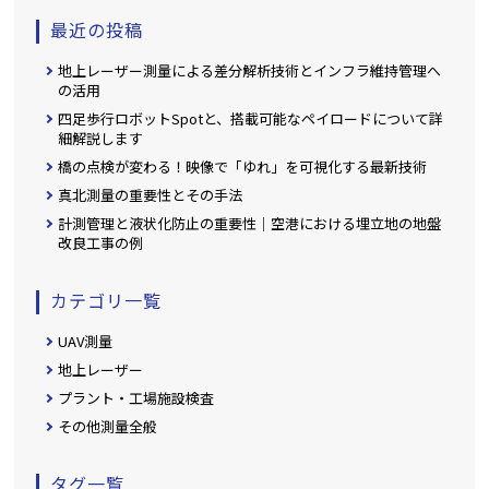
最近の投稿
地上レーザー測量による差分解析技術とインフラ維持管理へ
の活用
四足歩行ロボットSpotと、搭載可能なペイロードについて詳
細解説します
橋の点検が変わる！映像で「ゆれ」を可視化する最新技術
真北測量の重要性とその手法
計測管理と液状化防止の重要性｜空港における埋立地の地盤
改良工事の例
カテゴリ一覧
UAV測量
地上レーザー
プラント・工場施設検査
その他測量全般
タグ一覧